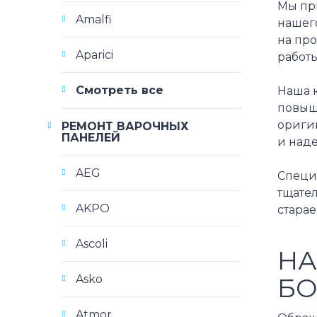
Мы пр
Amalfi
нашего
на пр
Aparici
работы
Смотреть все
Наша 
повыш
оригин
РЕМОНТ ВАРОЧНЫХ
ПАНЕЛЕЙ
и наде
AEG
Специа
тщател
AKPO
стара
Ascoli
НА
Asko
БО
Atmor