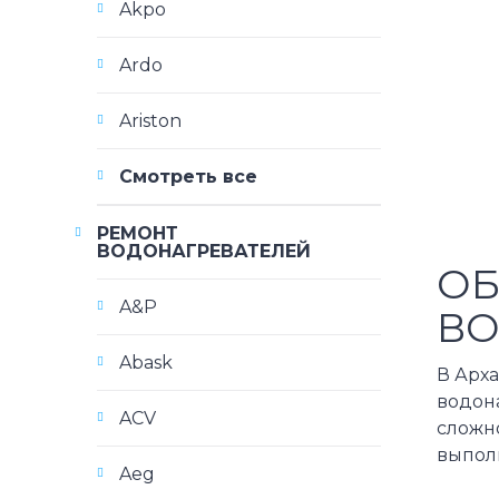
Akpo
Ardo
Ariston
Смотреть все
РЕМОНТ
ВОДОНАГРЕВАТЕЛЕЙ
ОБ
A&P
ВО
Abask
В Арх
водона
ACV
сложно
выполн
Aeg