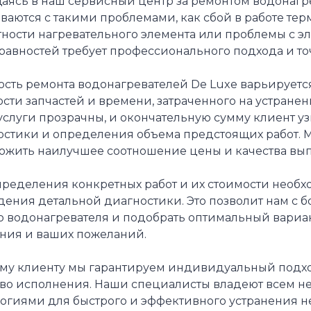
аясь в наш сервисный центр за ремонтом водонагре
ваются с такими проблемами, как сбой в работе тер
тности нагревательного элемента или проблемы с э
равностей требует профессионального подхода и то
сть ремонта водонагревателей De Luxe варьируется
сти запчастей и времени, затраченного на устране
слуги прозрачны, и окончательную сумму клиент уз
остики и определения объема предстоящих работ. М
ожить наилучшее соотношение цены и качества вып
пределения конкретных работ и их стоимости необ
дения детальной диагностики. Это позволит нам с 
 водонагревателя и подобрать оптимальный вариант
яния и ваших пожеланий.
му клиенту мы гарантируем индивидуальный подход
тво исполнения. Наши специалисты владеют всем 
логиями для быстрого и эффективного устранения н