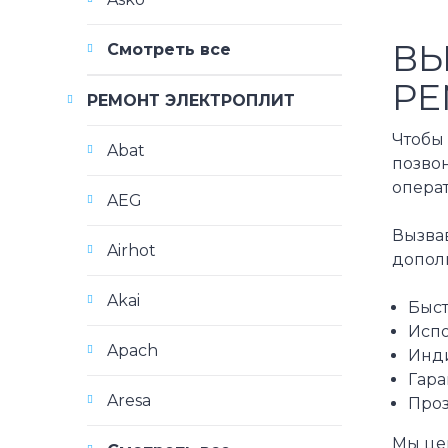
ВЫ
Смотреть все
РЕ
РЕМОНТ ЭЛЕКТРОПЛИТ
Чтобы 
Abat
позво
опера
AEG
Вызвав
Airhot
допол
Akai
Быст
Испо
Apach
Инди
Гара
Aresa
Проз
Мы це