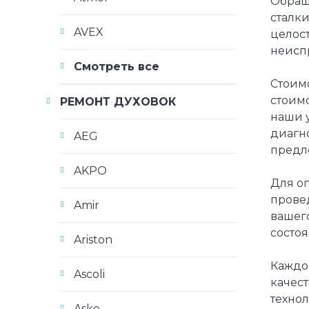
Обращ
сталки
AVEX
целос
неисп
Смотреть все
Стоимо
стоимо
РЕМОНТ ДУХОВОК
наши у
диагн
AEG
предл
AKPO
Для о
прове
Amir
вашего
состо
Ariston
Каждо
Ascoli
качес
техно
Asko