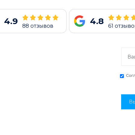
4.9
4.8
88
отзывов
61
отзыво
Сог
Вы