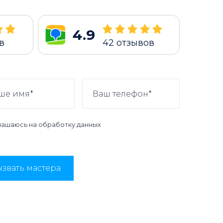
4.9
в
42
отзывов
лашаюсь на
обработку данных
звать мастера