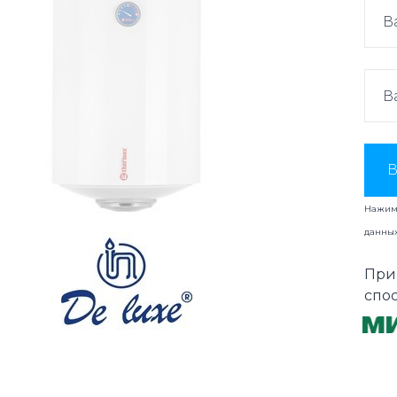
В
Нажима
данны
При
спо