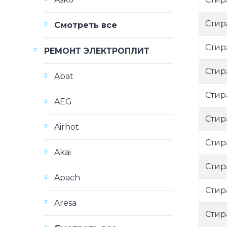
Стир
Смотреть все
Стир
РЕМОНТ ЭЛЕКТРОПЛИТ
Стир
Abat
Стир
AEG
Стир
Airhot
Стир
Akai
Стир
Apach
Стир
Aresa
Стир