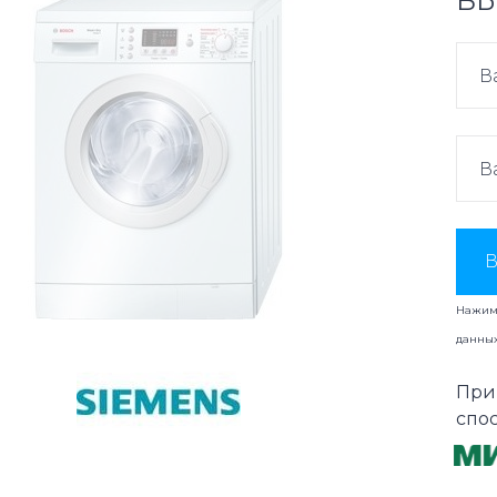
ВЫ
В
Нажима
данны
При
спо