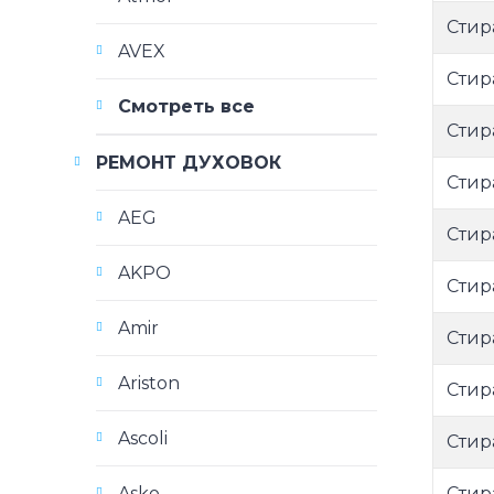
Стир
AVEX
Стир
Смотреть все
Стир
РЕМОНТ ДУХОВОК
Стир
AEG
Стир
AKPO
Стир
Amir
Стир
Ariston
Стир
Ascoli
Стир
Стир
Asko