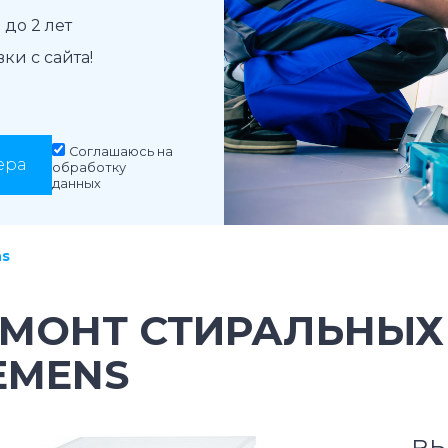
до 2 лет
и с сайта!
Соглашаюсь на
ера
обработку
данных
ns
ЕМОНТ СТИРАЛЬНЫ
EMENS