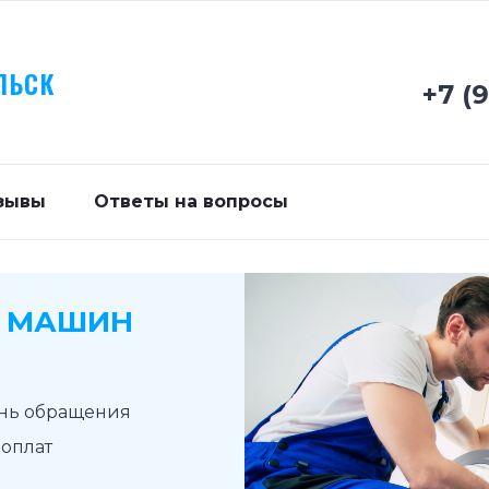
ЛЬСК
+7 (
зывы
Ответы на вопросы
Х МАШИН
ень обращения
доплат