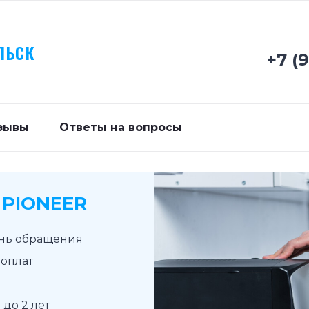
ЛЬСК
+7 (
зывы
Ответы на вопросы
PIONEER
ень обращения
доплат
до 2 лет