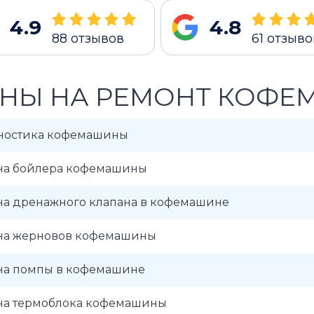
4.9
4.8
88
отзывов
61
отзыво
НЫ НА РЕМОНТ КОФЕ
ностика кофемашины
на бойлера кофемашины
на дренажного клапана в кофемашине
на жерновов кофемашины
на помпы в кофемашине
на термоблока кофемашины