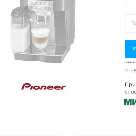
В
Нажима
данны
При
спо