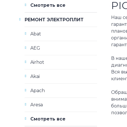
PI
Смотреть все
Наш с
РЕМОНТ ЭЛЕКТРОПЛИТ
гаран
планов
Abat
орган
гаран
AEG
В наш
Airhot
диагно
Вся вы
Akai
клиент
Apach
Обращ
внима
Aresa
больш
позво
Смотреть все