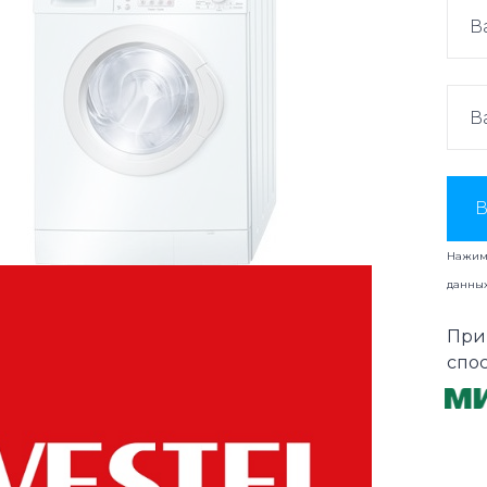
В
Нажима
данны
При
спо