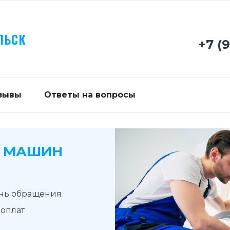
ЛЬСК
+7 (
зывы
Ответы на вопросы
Х МАШИН
ень обращения
доплат