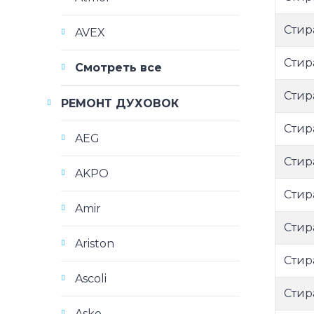
Стир
AVEX
Стир
Смотреть все
Стир
РЕМОНТ ДУХОВОК
Стир
AEG
Стир
AKPO
Стир
Amir
Стир
Ariston
Стир
Ascoli
Стир
Asko