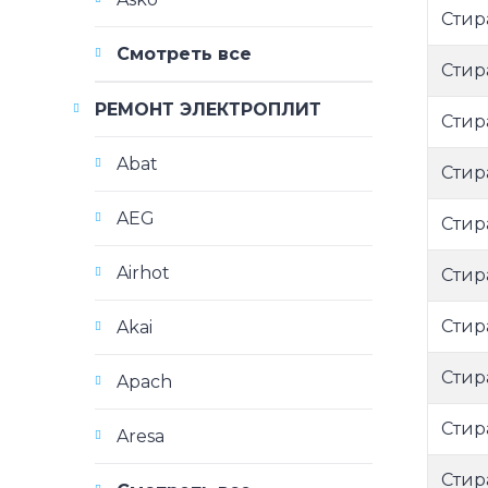
Стир
Смотреть все
Стир
РЕМОНТ ЭЛЕКТРОПЛИТ
Стир
Abat
Стир
AEG
Стир
Airhot
Стир
Стир
Akai
Стир
Apach
Стир
Aresa
Стир