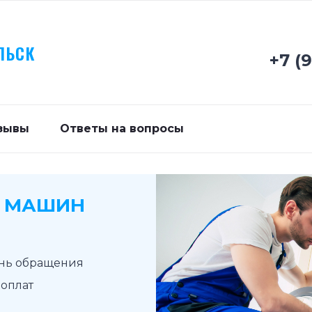
ЛЬСК
+7 (
зывы
Ответы на вопросы
Х МАШИН
ень обращения
доплат