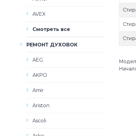
Стир
AVEX
Стир
Смотреть все
Стир
РЕМОНТ ДУХОВОК
AEG
Модели
Начало
AKPO
Amir
Ariston
Ascoli
Asko