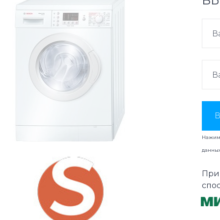
ВЫ
В
Нажима
данны
При
спо