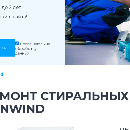
до 2 лет
и с сайта!
Соглашаюсь на
ера
обработку
данных
nd
ЕМОНТ СТИРАЛЬНЫ
UNWIND