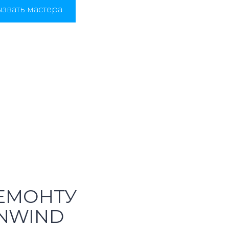
звать мастера
ЕМОНТУ
NWIND