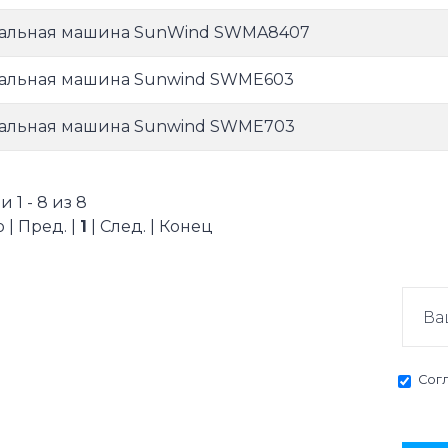
альная машина SunWind SWMA8407
альная машина Sunwind SWME603
альная машина Sunwind SWME703
 1 - 8 из 8
 | Пред. |
1
| След. | Конец
Сог