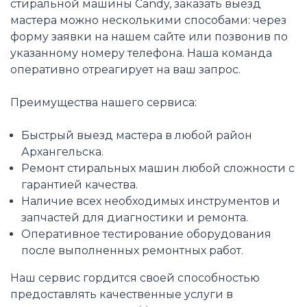
стиральной машины Candy, заказать выезд
мастера можно несколькими способами: через
форму заявки на нашем сайте или позвонив по
указанному номеру телефона. Наша команда
оперативно отреагирует на ваш запрос.
Преимущества нашего сервиса:
Быстрый выезд мастера в любой район
Архангельска.
Ремонт стиральных машин любой сложности с
гарантией качества.
Наличие всех необходимых инструментов и
запчастей для диагностики и ремонта.
Оперативное тестирование оборудования
после выполненных ремонтных работ.
Наш сервис гордится своей способностью
предоставлять качественные услуги в