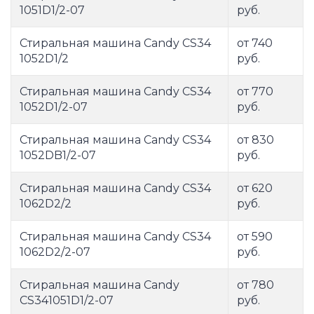
1051D1/2-07
руб.
Стиральная машина Candy CS34
от 740
1052D1/2
руб.
Стиральная машина Candy CS34
от 770
1052D1/2-07
руб.
Стиральная машина Candy CS34
от 830
1052DB1/2-07
руб.
Стиральная машина Candy CS34
от 620
1062D2/2
руб.
Стиральная машина Candy CS34
от 590
1062D2/2-07
руб.
Стиральная машина Candy
от 780
CS341051D1/2-07
руб.