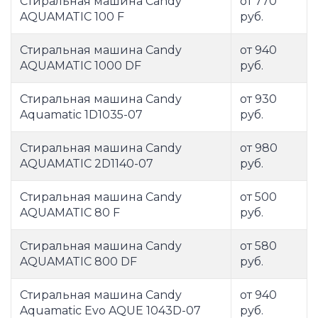
Стиральная машина Candy
от 770
AQUAMATIC 100 F
руб.
Стиральная машина Candy
от 940
AQUAMATIC 1000 DF
руб.
Стиральная машина Candy
от 930
Aquamatic 1D1035-07
руб.
Стиральная машина Candy
от 980
AQUAMATIC 2D1140-07
руб.
Стиральная машина Candy
от 500
AQUAMATIC 80 F
руб.
Стиральная машина Candy
от 580
AQUAMATIC 800 DF
руб.
Стиральная машина Candy
от 940
Aquamatic Evo AQUE 1043D-07
руб.