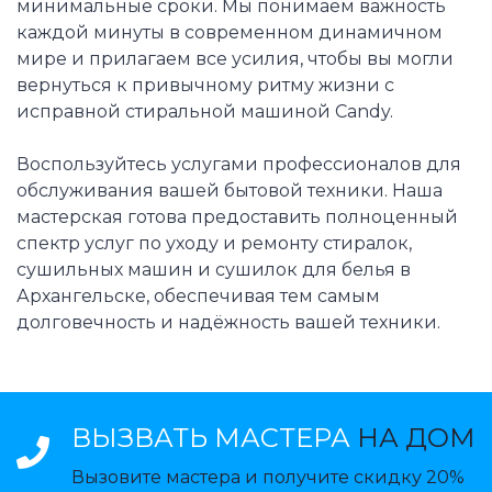
минимальные сроки. Мы понимаем важность
каждой минуты в современном динамичном
мире и прилагаем все усилия, чтобы вы могли
вернуться к привычному ритму жизни с
исправной стиральной машиной Candy.
Воспользуйтесь услугами профессионалов для
обслуживания вашей бытовой техники. Наша
мастерская готова предоставить полноценный
спектр услуг по уходу и ремонту стиралок,
сушильных машин и сушилок для белья в
Архангельске, обеспечивая тем самым
долговечность и надёжность вашей техники.
ВЫЗВАТЬ МАСТЕРА
НА ДОМ
Вызовите мастера и получите скидку 20%