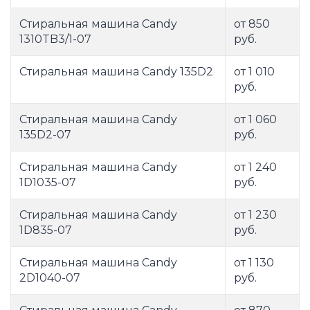
Стиральная машина Candy
от 850
1310TB3/1-07
руб.
Стиральная машина Candy 135D2
от 1 010
руб.
Стиральная машина Candy
от 1 060
135D2-07
руб.
Стиральная машина Candy
от 1 240
1D1035-07
руб.
Стиральная машина Candy
от 1 230
1D835-07
руб.
Стиральная машина Candy
от 1 130
2D1040-07
руб.