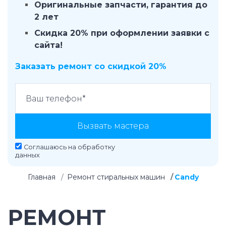
Оригинальные запчасти, гарантия до
2 лет
Скидка 20% при оформлении заявки с
сайта!
Заказать ремонт со скидкой 20%
Вызвать мастера
Соглашаюсь на
обработку
данных
Главная
Ремонт стиральных машин
Candy
РЕМОНТ