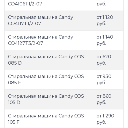
CO4106T1/2-07
руб.
Стиральная машина Candy
от 1 120
CO4117T1/2-07
руб.
Стиральная машина Candy
от 1 140
CO4127T3/2-07
руб.
Стиральная машина Candy COS
от 620
085 D
руб.
Стиральная машина Candy COS
от 930
085 F
руб.
Стиральная машина Candy COS
от 860
105 D
руб.
Стиральная машина Candy COS
от 1 290
105 F
руб.