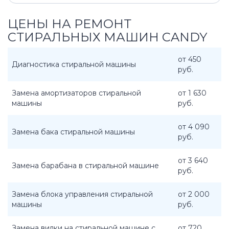
ЦЕНЫ НА РЕМОНТ
СТИРАЛЬНЫХ МАШИН CANDY
от 450
Диагностика стиральной машины
руб.
Замена амортизаторов стиральной
от 1 630
машины
руб.
от 4 090
Замена бака стиральной машины
руб.
от 3 640
Замена барабана в стиральной машине
руб.
Замена блока управления стиральной
от 2 000
машины
руб.
Замена вилки на стиральной машине с
от 720