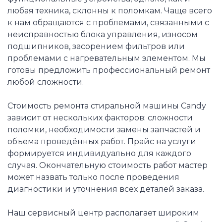
любая техника, склонны к поломкам. Чаще всего
к нам обращаются с проблемами, связанными с
неисправностью блока управления, износом
подшипников, засорением фильтров или
проблемами с нагревательным элементом. Мы
готовы предложить профессиональный ремонт
любой сложности.
Стоимость ремонта стиральной машины Candy
зависит от нескольких факторов: сложности
поломки, необходимости замены запчастей и
объема проведённых работ. Прайс на услуги
формируется индивидуально для каждого
случая. Окончательную стоимость работ мастер
может назвать только после проведения
диагностики и уточнения всех деталей заказа.
Наш сервисный центр располагает широким