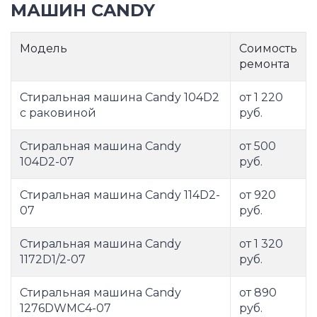
МАШИН CANDY
Модель
Соимость
ремонта
Стиральная машина Candy 104D2
от 1 220
с раковиной
руб.
Стиральная машина Candy
от 500
104D2-07
руб.
Стиральная машина Candy 114D2-
от 920
07
руб.
Стиральная машина Candy
от 1 320
1172D1/2-07
руб.
Стиральная машина Candy
от 890
1276DWMC4-07
руб.