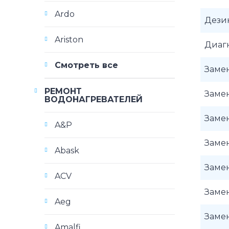
Ardo
Дези
Ariston
Диаг
Смотреть все
Замен
РЕМОНТ
Замен
ВОДОНАГРЕВАТЕЛЕЙ
Замен
A&P
Заме
Abask
Заме
ACV
Замен
Aeg
Замен
Amalfi