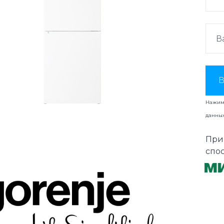
В
Нажима
данны
При
спо