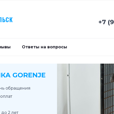
ЛЬСК
+7 (
зывы
Ответы на вопросы
КА GORENJE
ень обращения
доплат
до 2 лет