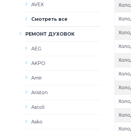
AVEX
Холо
Холо
Смотреть все
Холо
РЕМОНТ ДУХОВОК
Холо
AEG
Холо
AKPO
Холо
Amir
Холо
Ariston
Холо
Ascoli
Холо
Asko
Холо