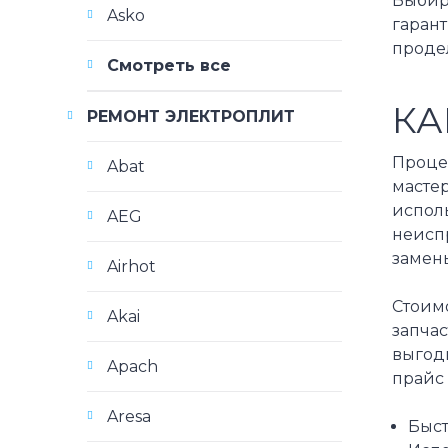
Выбир
Asko
гарант
проде
Смотреть все
КА
РЕМОНТ ЭЛЕКТРОПЛИТ
Проце
Abat
мастер
испол
AEG
неиспр
замен
Airhot
Стоимо
Akai
запча
выгод
Apach
прайс 
Aresa
Быст