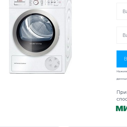
В
Нажима
данны
При
спо