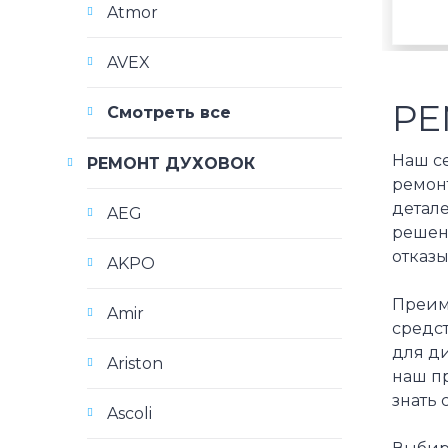
Atmor
AVEX
РЕ
Смотреть все
Наш с
РЕМОНТ ДУХОВОК
ремон
детал
AEG
решени
отказы
AKPO
Преим
Amir
средс
для ди
Ariston
наш пр
знать 
Ascoli