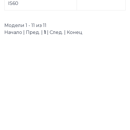
IS60
Модели 1 - 11 из 11
Начало | Пред. |
1
| След. | Конец