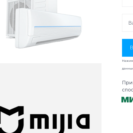
В
Нажима
данны
При
спо