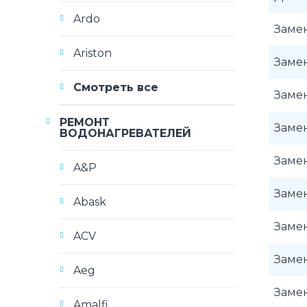
Ardo
Заме
Ariston
Заме
Смотреть все
Заме
РЕМОНТ
Заме
ВОДОНАГРЕВАТЕЛЕЙ
Заме
A&P
Заме
Abask
Заме
ACV
Заме
Aeg
Заме
Amalfi