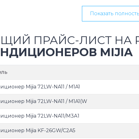
Показать полност
ЩИЙ ПРАЙС-ЛИСТ НА 
НДИЦИОНЕРОВ MIJIA
ель
иционер Mijia 72LW-NA11 / M1A1
иционер Mijia 72LW-NA11 / M1A1(W
иционер Mijia 72LW-NA11/М3А1
иционер Mijia KF-26GW/C2A5