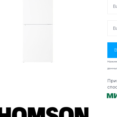
В
Нажима
данны
При
спо