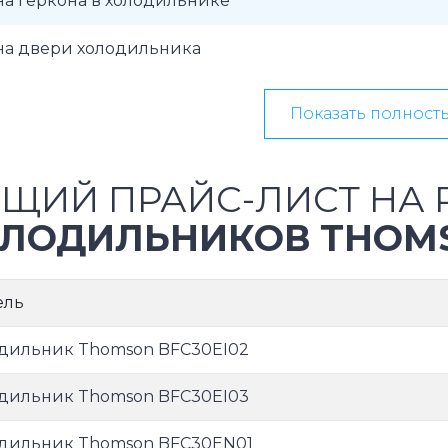
а геркона в холодильнике
на двери холодильника
Показать полност
ЩИЙ ПРАЙС-ЛИСТ НА 
ЛОДИЛЬНИКОВ THOM
ель
дильник Thomson BFC30EI02
дильник Thomson BFC30EI03
дильник Thomson BFC30EN01