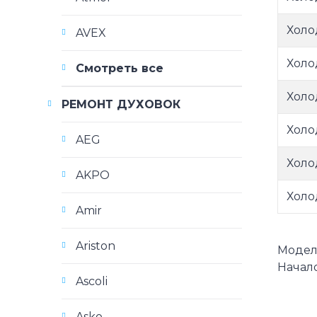
Холо
AVEX
Холо
Смотреть все
Холо
РЕМОНТ ДУХОВОК
Холо
AEG
Холо
AKPO
Холо
Amir
Ariston
Модели
Начало
Ascoli
Asko