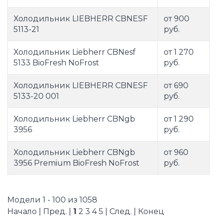
Холодильник LIEBHERR CBNESF
от 900
5113-21
руб.
Холодильник Liebherr CBNesf
от 1 270
5133 BioFresh NoFrost
руб.
Холодильник LIEBHERR CBNESF
от 690
5133-20 001
руб.
Холодильник Liebherr CBNgb
от 1 290
3956
руб.
Холодильник Liebherr CBNgb
от 960
3956 Premium BioFresh NoFrost
руб.
Модели 1 - 100 из 1058
Начало | Пред. |
1
2
3
4
5
|
След.
|
Конец