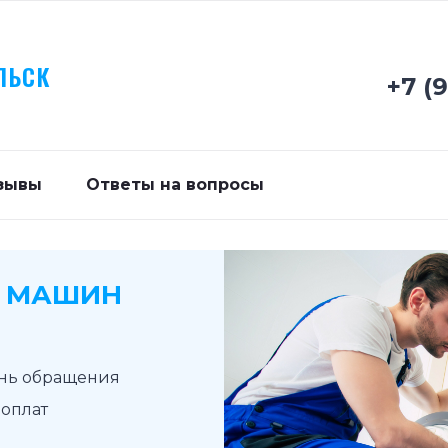
ЛЬСК
+7 (
зывы
Ответы на вопросы
Х МАШИН
ень обращения
доплат