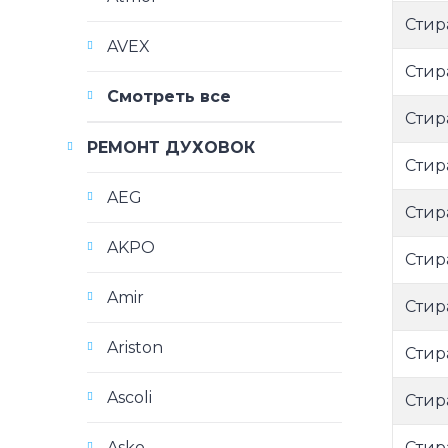
Стир
AVEX
Стир
Смотреть все
Стир
РЕМОНТ ДУХОВОК
Стир
AEG
Стир
AKPO
Стир
Amir
Стир
Ariston
Стир
Ascoli
Стир
Стир
Asko