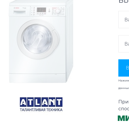
ВЫ
В
Нажима
данны
При
спо