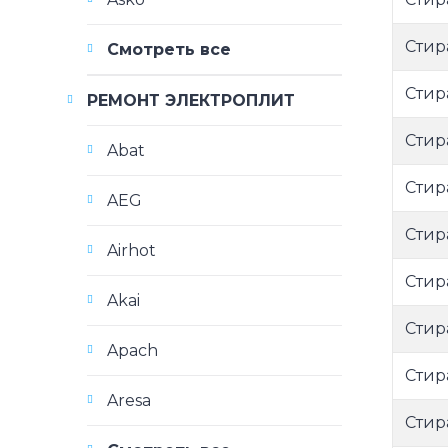
Стир
Смотреть все
Стир
РЕМОНТ ЭЛЕКТРОПЛИТ
Стир
Abat
Стир
AEG
Стир
Airhot
Стир
Akai
Стир
Apach
Стир
Aresa
Стир