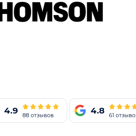
4.9
4.8
88
отзывов
61
отзыво