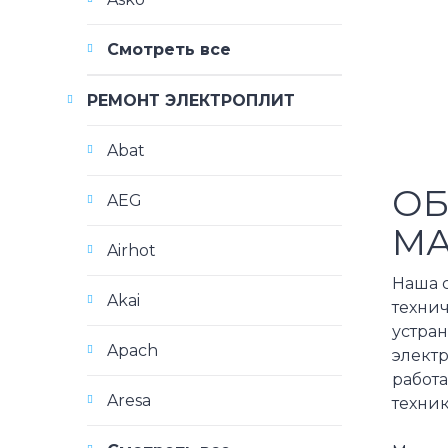
Смотреть все
РЕМОНТ ЭЛЕКТРОПЛИТ
Abat
ОБ
AEG
МА
Airhot
Наша 
Akai
техни
устра
Apach
элект
работ
Aresa
техник