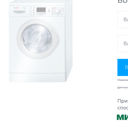
ВЫ
В
Нажима
данны
При
спо