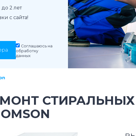
до 2 лет
и с сайта!
Соглашаюсь на
ера
обработку
данных
on
ЕМОНТ СТИРАЛЬНЫ
HOMSON