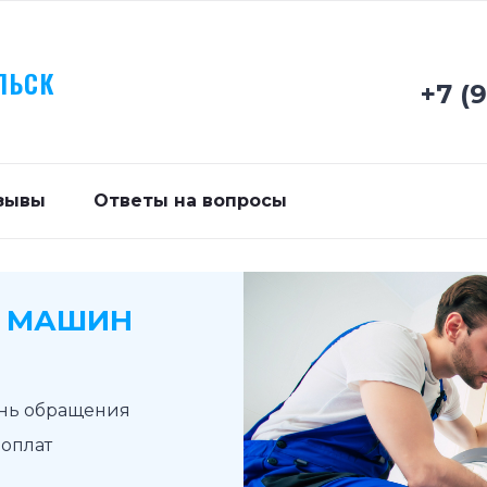
ЛЬСК
+7 (
зывы
Ответы на вопросы
Х МАШИН
ень обращения
доплат