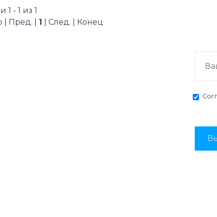
1 - 1 из 1
 | Пред. |
1
| След. | Конец
Сог
Вы