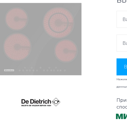
ВЫ
В
Нажима
данны
При
спо