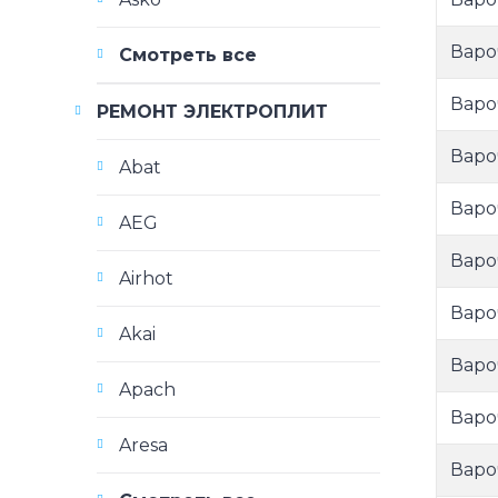
Варо
Смотреть все
Варо
РЕМОНТ ЭЛЕКТРОПЛИТ
Варо
Abat
Варо
AEG
Варо
Airhot
Варо
Akai
Варо
Apach
Варо
Aresa
Варо