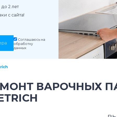
до 2 лет
и с сайта!
Соглашаюсь на
ера
обработку
данных
rich
ЕМОНТ ВАРОЧНЫХ П
ETRICH