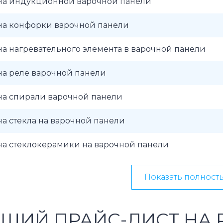
на индукционной варочной панели
на конфорки варочной панели
а нагревательного элемента в варочной панели
на реле варочной панели
на спирали варочной панели
а стекла на варочной панели
на стеклокерамики на варочной панели
Показать полност
ЩИЙ ПРАЙС-ЛИСТ НА 