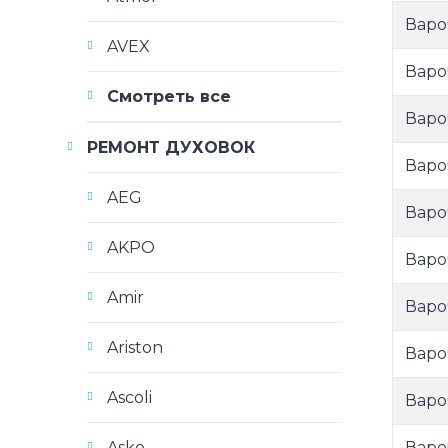
Варо
AVEX
Варо
Смотреть все
Варо
РЕМОНТ ДУХОВОК
Варо
AEG
Варо
AKPO
Варо
Amir
Варо
Ariston
Варо
Ascoli
Варо
Варо
Asko