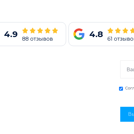
4.9
4.8
88
отзывов
61
отзыво
Сог
Вы