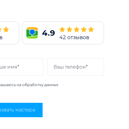
4.9
в
42
отзывов
лашаюсь на
обработку данных
звать мастера