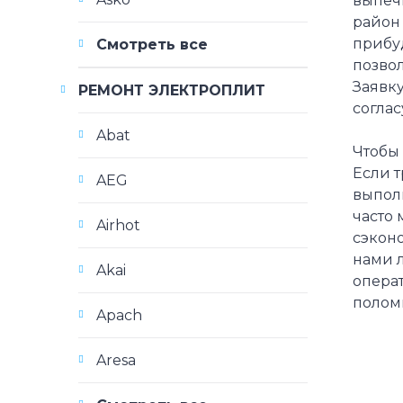
выпеч
район 
прибу
Смотреть все
позвол
Заявку
РЕМОНТ ЭЛЕКТРОПЛИТ
соглас
Abat
Чтобы 
Если 
AEG
выпол
часто 
Airhot
сэконо
нами 
Akai
опера
полом
Apach
Aresa