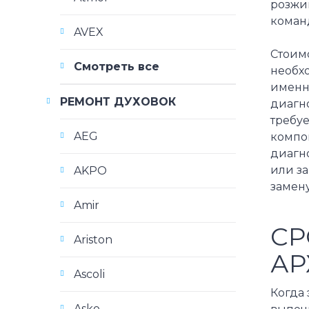
розжиг
коман
AVEX
Стоимо
Смотреть все
необх
именно
РЕМОНТ ДУХОВОК
диагно
требуе
AEG
компон
диагно
или з
AKPO
замену
Amir
СР
Ariston
АР
Ascoli
Когда 
Asko