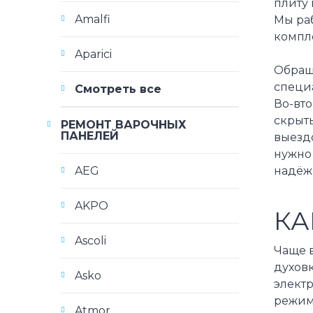
плиту 
Amalfi
Мы ра
компле
Aparici
Обраща
специ
Смотреть все
Во-вто
скрыты
РЕМОНТ ВАРОЧНЫХ
ПАНЕЛЕЙ
выездо
нужно
надёж
AEG
AKPO
КА
Ascoli
Чаще 
духовк
Asko
элект
режим
Atmor