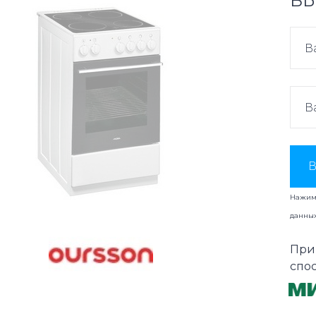
ВЫ
В
Нажима
данны
При
спо