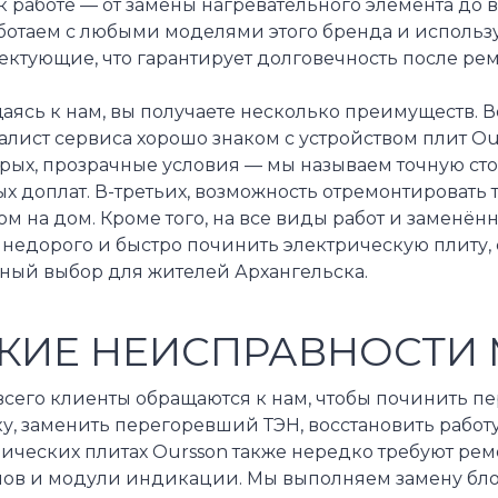
к работе — от замены нагревательного элемента до
ботаем с любыми моделями этого бренда и использ
ктующие, что гарантирует долговечность после рем
ясь к нам, вы получаете несколько преимуществ. В
алист сервиса хорошо знаком с устройством плит O
рых, прозрачные условия — мы называем точную сто
х доплат. В-третьих, возможность отремонтировать т
м на дом. Кроме того, на все виды работ и заменён
 недорого и быстро починить электрическую плиту,
ный выбор для жителей Архангельска.
КИЕ НЕИСПРАВНОСТИ 
всего клиенты обращаются к нам, чтобы починить п
у, заменить перегоревший ТЭН, восстановить работ
рических плитах Oursson также нередко требуют ре
ов и модули индикации. Мы выполняем замену блок