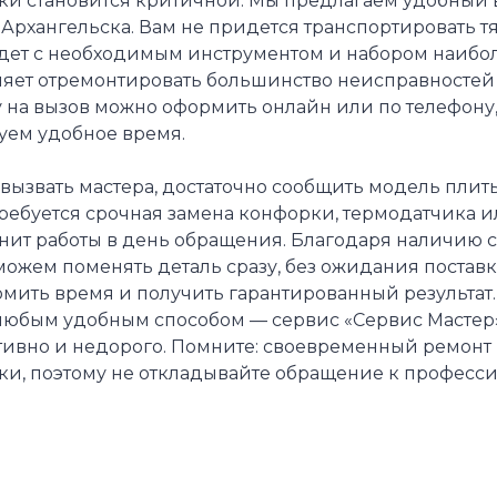
ки становится критичной. Мы предлагаем удобный в
Архангельска. Вам не придется транспортировать т
дет с необходимым инструментом и набором наиболе
яет отремонтировать большинство неисправностей п
 на вызов можно оформить онлайн или по телефону,
уем удобное время.
вызвать мастера, достаточно сообщить модель плит
требуется срочная замена конфорки, термодатчика 
нит работы в день обращения. Благодаря наличию 
можем поменять деталь сразу, без ожидания поставк
мить время и получить гарантированный результат. 
любым удобным способом — сервис «Сервис Мастер»
тивно и недорого. Помните: своевременный ремонт
ки, поэтому не откладывайте обращение к професси