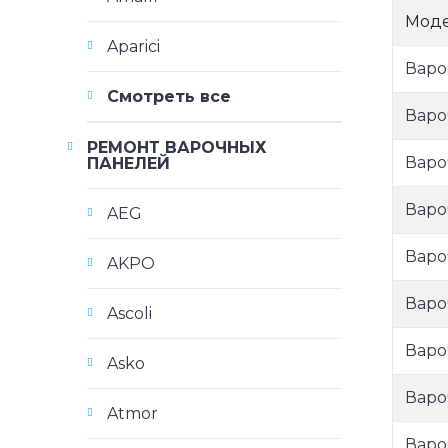
Мод
Aparici
Варо
Смотреть все
Варо
РЕМОНТ ВАРОЧНЫХ
Варо
ПАНЕЛЕЙ
Варо
AEG
Варо
AKPO
Варо
Ascoli
Варо
Asko
Варо
Atmor
Варо