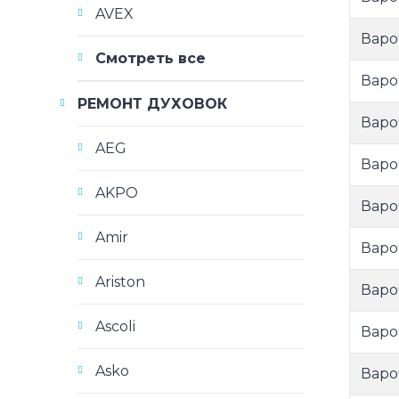
AVEX
Варо
Смотреть все
Варо
РЕМОНТ ДУХОВОК
Варо
AEG
Варо
AKPO
Варо
Amir
Варо
Ariston
Варо
Ascoli
Варо
Asko
Варо