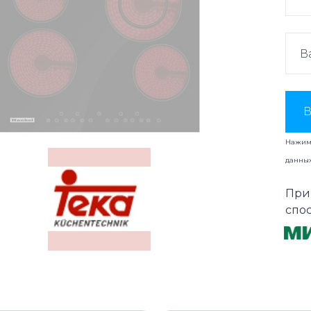
В
Нажима
данны
При
спо