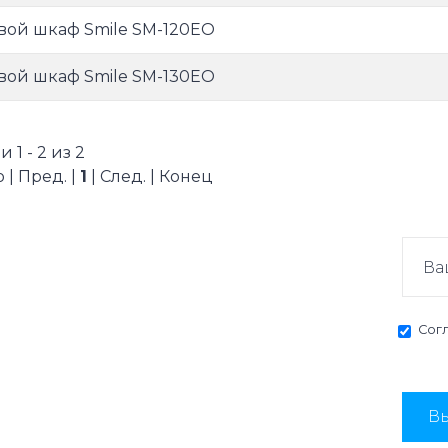
вой шкаф Smile SM-120EO
вой шкаф Smile SM-130EO
 1 - 2 из 2
 | Пред. |
1
| След. | Конец
Сог
Вы