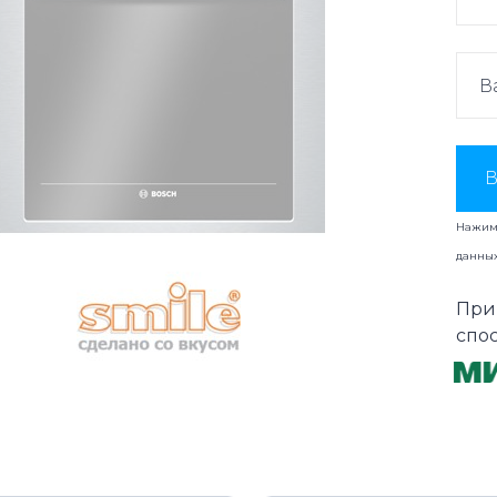
В
Нажима
данны
При
спо