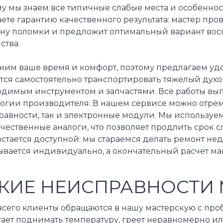
у мы знаем все типичные слабые места и особеннос
ете гарантию качественного результата: мастер пр
ну поломки и предложит оптимальный вариант вос
ства.
ним ваше время и комфорт, поэтому предлагаем удо
тся самостоятельно транспортировать тяжелый духо
одимым инструментом и запчастями. Все работы вы
логии производителя. В нашем сервисе можно отре
равности, так и электронные модули. Мы использу
чественные аналоги, что позволяет продлить срок 
остается доступной: мы стараемся делать ремонт нед
вается индивидуально, а окончательный расчет мас
КИЕ НЕИСПРАВНОСТИ 
всего клиенты обращаются в нашу мастерскую с про
ает поднимать температуру, греет неравномерно ил