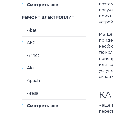
поэтом
Смотреть все
получа
причи
РЕМОНТ ЭЛЕКТРОПЛИТ
устрой
Abat
Мы це
приде
AEG
необх
техно
Airhot
неисп
или ка
Akai
услуг 
склады
Apach
КА
Aresa
Чаще 
Смотреть все
перест