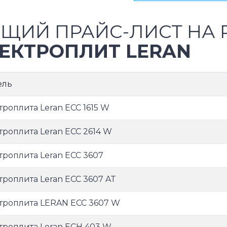
ЩИЙ ПРАЙС-ЛИСТ НА 
ЕКТРОПЛИТ LERAN
ель
троплита Leran ECC 1615 W
троплита Leran ECC 2614 W
троплита Leran ECC 3607
троплита Leran ECC 3607 AT
троплита LERAN ECC 3607 W
троплита Leran ECH 403 W