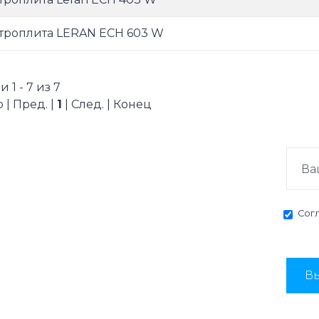
троплита LERAN ECH 603 W
 1 - 7 из 7
 | Пред. |
1
| След. | Конец
Сог
Вы