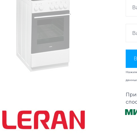
В
Нажима
данны
При
спо