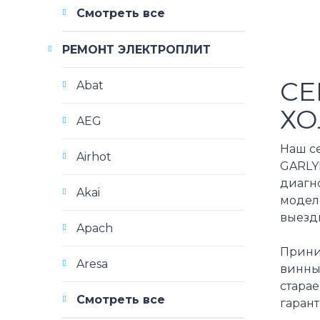
Смотреть все
РЕМОНТ ЭЛЕКТРОПЛИТ
СЕ
Abat
ХО
AEG
Наш с
Airhot
GARLYN
диагн
Akai
моделе
выездн
Apach
Прини
Aresa
винны
старае
Смотреть все
гарант