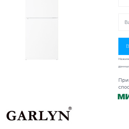
В
Нажима
данны
При
спо