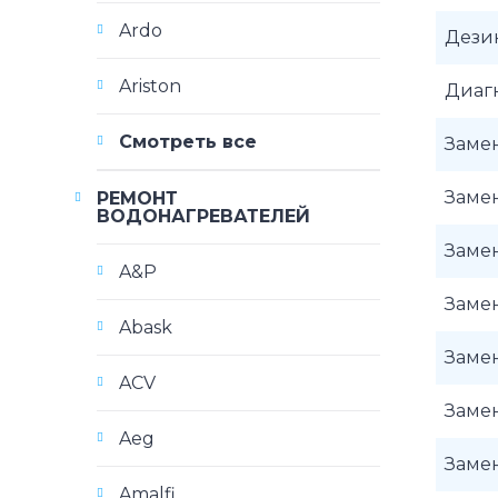
Ardo
Дези
Ariston
Диаг
Смотреть все
Замен
Замен
РЕМОНТ
ВОДОНАГРЕВАТЕЛЕЙ
Замен
A&P
Заме
Abask
Заме
ACV
Замен
Aeg
Замен
Amalfi