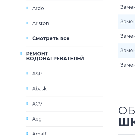
Заме
Ardo
Замен
Ariston
Замен
Смотреть все
Замен
РЕМОНТ
ВОДОНАГРЕВАТЕЛЕЙ
Замен
A&P
Abask
ACV
ОБ
ШК
Aeg
Amalfi