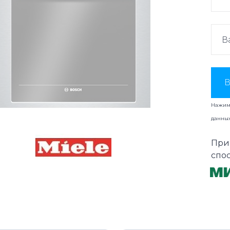
В
Нажима
данны
При
спо