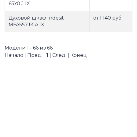
65Y0 J IX
Духовой шкаф Indesit
от 1 140 руб.
MFA557JK.A IX
Модели 1 - 66 из 66
Начало | Пред. |
1
| След. | Конец